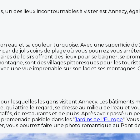
s, un des lieux incontournables à visiter est Annecy, é
n eau et sa couleur turquoise. Avec une superficie de 27 
ré par de jolis coins de plage où vous pourrez vous arrê
ires de loisirs offrent des lieux pour se baigner, se pro
ontagne, sont des villages pittoresques pour les touris
vec une vue imprenable sur son lac et ses montagnes. Q
ons pour lesquelles les gens visitent Annecy. Les bâtiment
'Ile, qui attire le regard, se dresse au milieu de l'eau e
afés, de restaurants et de pubs. Après avoir passé un 
e promenade paisible dans les "
Jardins de l'Europe
". Vou
uier, vous pourrez faire une photo romantique au Pont 