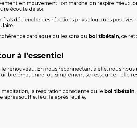
vement en mouvement : on marche, on respire mieux, on s
ure écoute de soi.
r frais déclenche des réactions physiologiques positives 
laire.
cohérence cardiaque ou les sons du
bol tibétain
, ce re
tour à l’essentiel
e, le renouveau. En nous reconnectant à elle, nous nou
quilibre émotionnel ou simplement se ressourcer, elle res
méditation, la respiration consciente ou le
bol tibétain
,
 après souffle, feuille après feuille.