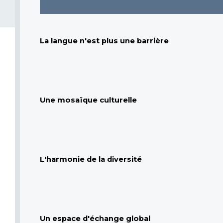
SOCIAL DYNAMIQUE 
PEUVENT PARTICIP
La langue n'est plus une barrière
Une mosaïque culturelle
L'harmonie de la diversité
Un espace d'échange global