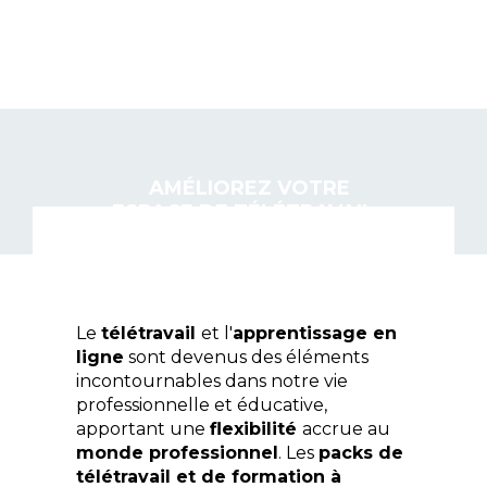
AUTRE NET
AMÉLIOREZ VOTRE
ESPACE DE TÉLÉTRAVAIL :
TOUT SUR LES PACKS
FORMATION & HOME
OFFICE
Le 
télétravail 
et l'
apprentissage en 
ligne
 sont devenus des éléments 
incontournables dans notre vie 
professionnelle et éducative, 
apportant une 
flexibilité 
accrue au 
monde professionnel
. Les 
packs de 
télétravail et de formation à 