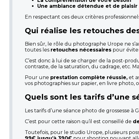
La compréhension de votre besoin
Une ambiance détendue et de plaisir
En respectant ces deux critères professionnels
Qui réalise les retouches de
Bien sûr, le rôle du photographe Urope ne s’a
toutes les
retouches nécessaires
pour éviter
C’est donc à lui de se charger de la post-pro
contraste, de la saturation, du cadrage, etc. Mai
Pour une
prestation complète réussie,
et a
vos photographies sur papier, en livre photo, 
Quels sont les tarifs d’une 
Les tarifs d’une séance photo de grossesse à 
C’est pour cette raison qu’il est conseillé de
d
Toutefois, pour le studio Urope, plusieurs possi
99€ jusqu’à 390€
pour shooting pouvant all