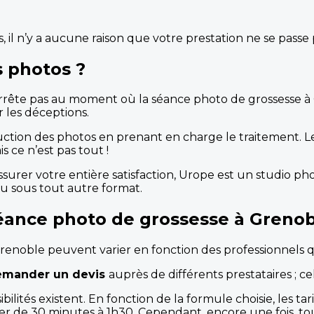
, il n’y a aucune raison que votre prestation ne se passe
s photos ?
rrête pas au moment où la séance photo de grossesse à Gr
 les déceptions.
duction des photos en prenant en charge le traitement. 
s ce n’est pas tout !
ssurer votre entière satisfaction, Urope est un studio ph
ou sous tout autre format.
séance photo de grossesse à Grenob
Grenoble peuvent varier en fonction des professionnels q
emander un devis
auprès de différents prestataires ; ce
bilités existent. En fonction de la formule choisie, les t
er de 30 minutes à 1h30. Cependant, encore une fois,