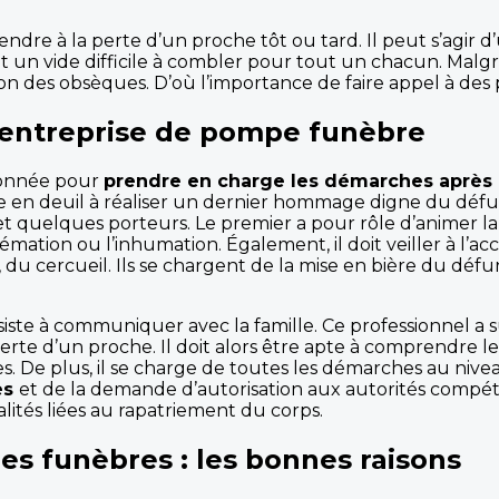
attendre à la perte d’un proche tôt ou tard. Il peut s’agi
n vide difficile à combler pour tout un chacun. Malgré l
ion des obsèques. D’où l’importance de faire appel à des 
entreprise de pompe funèbre
ionnée pour
prendre en charge les démarches après 
ille en deuil à réaliser un dernier hommage digne du d
t quelques porteurs. Le premier a pour rôle d’animer la 
émation ou l’inhumation. Également, il doit veiller à l’
du cercueil. Ils se chargent de la mise en bière du défun
siste à communiquer avec la famille. Ce professionnel a 
e d’un proche. Il doit alors être apte à comprendre les 
s. De plus, il se charge de toutes les démarches au niveau 
ès
et de la demande d’autorisation aux autorités compéte
alités liées au rapatriement du corps.
pes
funèbres
: les bonnes raisons