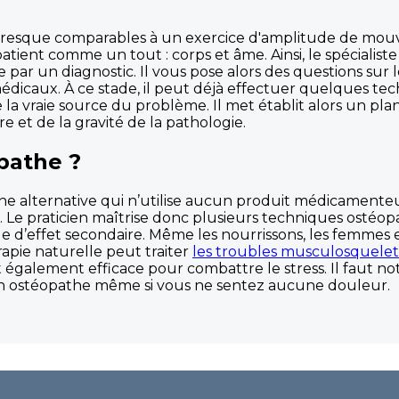
presque comparables à un exercice d'amplitude de mouve
patient comme un tout : corps et âme. Ainsi, le spécialis
par un diagnostic. Il vous pose alors des questions sur 
édicaux. À ce stade, il peut déjà effectuer quelques te
e la vraie source du problème. Il met établit alors un p
et de la gravité de la pathologie.
pathe ?
e alternative qui n’utilise aucun produit médicamenteux.
 Le praticien maîtrise donc plusieurs techniques ostéo
isque d’effet secondaire. Même les nourrissons, les femme
érapie naturelle peut traiter
les troubles musculosquelet
 est également efficace pour combattre le stress. Il faut
un ostéopathe même si vous ne sentez aucune douleur.