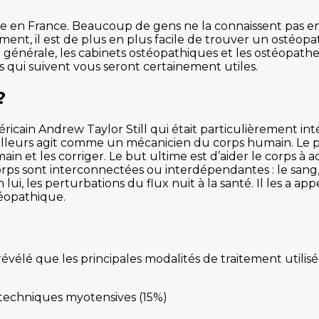
iste en France. Beaucoup de gens ne la connaissent pas e
ment, il est de plus en plus facile de trouver un ostéop
e générale, les cabinets ostéopathiques et les ostéopathe
ns qui suivent vous seront certainement utiles.
?
ricain Andrew Taylor Still qui était particulièrement i
lleurs agit comme un mécanicien du corps humain. Le prat
in et les corriger. Le but ultime est d’aider le corps à a
rps sont interconnectées ou interdépendantes : le sang, 
on lui, les perturbations du flux nuit à la santé. Il les a 
éopathique.
vélé que les principales modalités de traitement utilisé
techniques myotensives (15%)