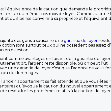
est l’équivalence de la caution que demande le proprié
 en un ou même trois mois de loyer. Comme aucune loi 
t qu’il pense convenir à sa propriété et l’équivalent de
majorité des gens à souscrire une
garantie de loyer
réside
cette option sont surtout ceux qui ne possèdent pas assez
ion en question.
fichent comme avantages en faisant de la garantie de loye
trement dit, l’argent reste disponible, où on peut l’util
ec une garantie de loyer c’est que l’agence ne vous fera
ation ou de dommages.
’ancien appartement se fait attende et que vous êtes insc
entaires qu’évoque la caution du nouvel appartement en g
e résoudre les problèmes relatifs à la caution de loyer 