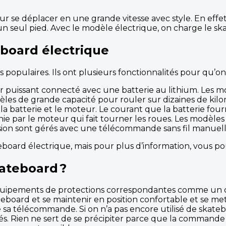
r se déplacer en une grande vitesse avec style. En effet,
n seul pied. Avec le modèle électrique, on charge le skat
board électrique
 populaires. Ils ont plusieurs fonctionnalités pour qu’o
eur puissant connecté avec une batterie au lithium. Les 
odèles de grande capacité pour rouler sur dizaines de kilo
la batterie et le moteur. Le courant que la batterie fo
rnie par le moteur qui fait tourner les roues. Les modèl
ulsion sont gérés avec une télécommande sans fil manuell
board électrique, mais pour plus d’information, vous po
ateboard ?
s équipements de protections correspondantes comme un ca
kateboard et se maintenir en position confortable et se m
e sa télécommande. Si on n’a pas encore utilisé de skateb
tés. Rien ne sert de se précipiter parce que la command