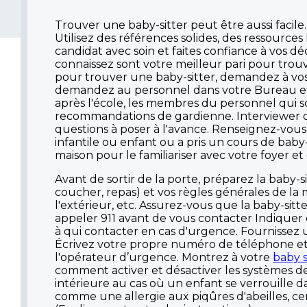
Trouver une baby-sitter peut être aussi facil
Utilisez des références solides, des ressource
candidat avec soin et faites confiance à vos 
connaissez sont votre meilleur pari pour trou
pour trouver une baby-sitter, demandez à vos 
demandez au personnel dans votre Bureau et v
après l'école, les membres du personnel qui so
recommandations de gardienne. Interviewer des
questions à poser à l'avance. Renseignez-vous s
infantile ou enfant ou a pris un cours de bab
maison pour le familiariser avec votre foyer et
Avant de sortir de la porte, préparez la baby-s
coucher, repas) et vos règles générales de la mai
l'extérieur, etc. Assurez-vous que la baby-sit
appeler 911 avant de vous contacter Indiquer 
à qui contacter en cas d'urgence. Fournissez u
Écrivez votre propre numéro de téléphone et a
l'opérateur d’urgence. Montrez à votre
baby s
comment activer et désactiver les systèmes de 
intérieure au cas où un enfant se verrouille d
comme une allergie aux piqûres d'abeilles, c