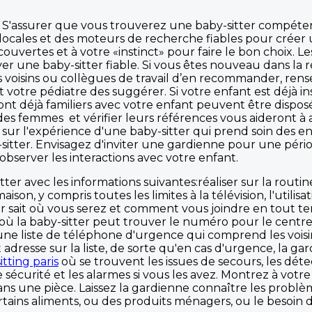
e. S'assurer que vous trouverez une baby-sitter compéte
s locales et des moteurs de recherche fiables pour créer
découvertes et à votre «instinct» pour faire le bon choi
ver une baby-sitter fiable. Si vous êtes nouveau dans l
voisins ou collègues de travail d’en recommander, rensei
otre pédiatre des suggérer. Si votre enfant est déjà in
nt déjà familiers avec votre enfant peuvent être disposés
 femmes et vérifier leurs références vous aideront à af
ur l'expérience d'une baby-sitter qui prend soin des enfan
y-sitter. Envisagez d'inviter une gardienne pour une pé
 observer les interactions avec votre enfant.
itter avec les informations suivantes:réaliser sur la rout
son, y compris toutes les limites à la télévision, l'utilisa
ter sait où vous serez et comment vous joindre en tout t
où la baby-sitter peut trouver le numéro pour le centre
ne liste de téléphone d'urgence qui comprend les voisins
dresse sur la liste, de sorte qu'en cas d'urgence, la ga
itting paris
où se trouvent les issues de secours, les dét
sécurité et les alarmes si vous les avez. Montrez à votr
ans une pièce. Laissez la gardienne connaître les problè
ertains aliments, ou des produits ménagers, ou le beso