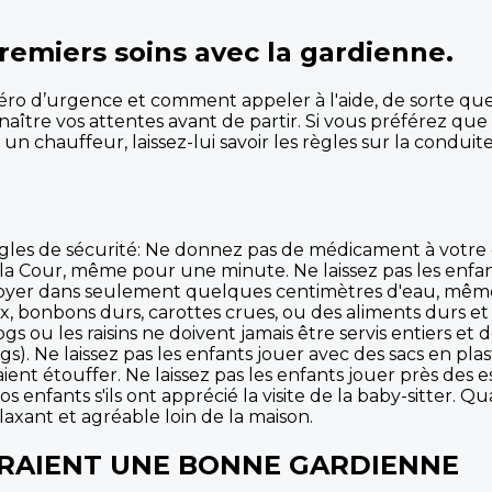
remiers soins avec la gardienne.
o d’urgence et comment appeler à l'aide, de sorte que si
nnaître vos attentes avant de partir. Si vous préférez qu
 un chauffeur, laissez-lui savoir les règles sur la conduite
gles de sécurité: Ne donnez pas de médicament à votre e
u la Cour, même pour une minute. Ne laissez pas les enfant
 noyer dans seulement quelques centimètres d'eau, même
x, bonbons durs, carottes crues, ou des aliments durs et
gs ou les raisins ne doivent jamais être servis entiers et
. Ne laissez pas les enfants jouer avec des sacs en plast
ient étouffer. Ne laissez pas les enfants jouer près des es
 enfants s'ils ont apprécié la visite de la baby-sitter. 
laxant et agréable loin de la maison.
ERAIENT UNE BONNE GARDIENNE