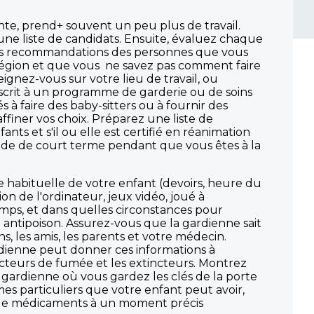
nte, prend+ souvent un peu plus de travail.
 une liste de candidats. Ensuite, évaluez chaque
x. Les recommandations des personnes que vous
a région et que vous ne savez pas comment faire
gnez-vous sur votre lieu de travail, ou
scrit à un programme de garderie ou de soins
 à faire des baby-sitters ou à fournir des
finer vos choix. Préparez une liste de
ts et s'il ou elle est certifié en réanimation
riode de court terme pendant que vous êtes à la
ine habituelle de votre enfant (devoirs, heure du
tion de l'ordinateur, jeux vidéo, joué à
emps, et dans quelles circonstances pour
 antipoison. Assurez-vous que la gardienne sait
, les amis, les parents et votre médecin.
rdienne peut donner ces informations à
ecteurs de fumée et les extincteurs. Montrez
e gardienne où vous gardez les clés de la porte
mes particuliers que votre enfant peut avoir,
in de médicaments à un moment précis