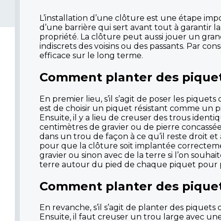
L’installation d’une clôture est une étape imp
d’une barrière qui sert avant tout à garantir 
propriété. La clôture peut aussi jouer un gran
indiscrets des voisins ou des passants. Par co
efficace sur le long terme.
Comment planter des piquets
En premier lieu, s’il s’agit de poser les pique
est de choisir un piquet résistant comme un 
Ensuite, il y a lieu de creuser des trous ident
centimètres de gravier ou de pierre concassée 
dans un trou de façon à ce qu’il reste droit et
pour que la clôture soit implantée correctement
gravier ou sinon avec de la terre si l’on souha
terre autour du pied de chaque piquet pour
Comment planter des piquet
En revanche, s’il s’agit de planter des piquets
Ensuite, il faut creuser un trou large avec un