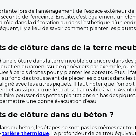
ortante lors de l’aménagement de l’espace extérieur de la
la sécurité de l’enceinte. Ensuite, c’est également un él
d rôle dans la décoration ou dans l’esthétique d’un endro
nséquent, il y a lieu de savoir comment planter les pique
 de clôture dans de la terre meub
ts d’une clôture dans la terre meuble ou encore dans des 
piquet en duramen issu de genévriers par exemple, ou 
iques à parois droites pour y planter les poteaux. Puis, 
au fond des trous avant de placer les piquets dans les t
 aligné avec les autres piquets. Il faut noter que l’on do
 et aussi pour que le tout soit agréable à voir. Avant de
ite faire pousser des petites plantations en bas des piquet
 permettre une bonne évacuation d’eau.
s de clôture dans du béton ?
 dans du béton, les étapes ne sont pas les mêmes car tout 
e
tarière thermique
. La profondeur de ce trou équivau