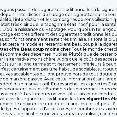
s gens passent des cigarettes traditionnelles à la cigare
is l’interdiction de l'usage des cigarettes sur le lieu d
alité, l'interdiction et les campagnes de sensibilisation
 était très clair que le tabagisme était nocif pour la sant
s. D’où la naissance du vapotage. Pourquoi un tel engo
otage est très différent des cigarettes traditionnelles p
 son fonctionnement reste très similaire. Ils sont la p
et certains modèles ressemblent beaucoup à la cigarette t
tes offre.
Beaucoup moins cher
Tout le monde cherche
dérés comme des dépenses inutiles. Plutôt que de ces
r l'alternative moins chère. Alors que le coût des accesso
oûts sur le long terme sont nettement inférieurs à ceux 
n'est certainement pas une habitude sociable, surtout da
preuves accablantes qui ont prouvé hors de tout doute q
ac de manière passive. Avec cette information étant la
idéré d’un mauvais œil. En revanche, les cigarettes E n
e recouvrent pas les vêtements des personnes, leurs ma
s accepté. Les fumeurs ne vont plus laisser de cendres,
it avec les cigarettes traditionnelles.
Les cigarettes él
ment le choix entre quelques marques clés et peut-être
 de types d'appareils, d'accessoires, de nombreuses sav
e niveau de nicotine que vous souhaitez utiliser, car de