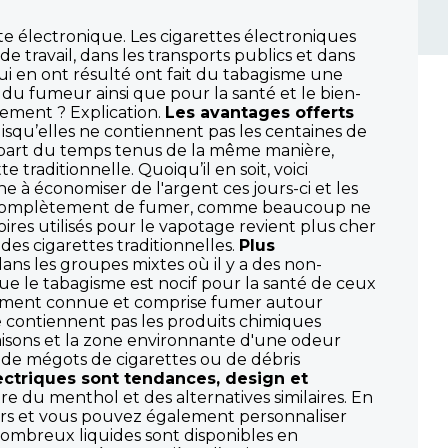
tte électronique. Les cigarettes électroniques
e travail, dans les transports publics et dans
 qui en ont résulté ont fait du tabagisme une
é du fumeur ainsi que pour la santé et le bien-
uement ? Explication.
Les avantages offerts
uisqu’elles ne contiennent pas les centaines de
lupart du temps tenus de la même manière,
raditionnelle. Quoiqu’il en soit, voici
 à économiser de l'argent ces jours-ci et les
ser complètement de fumer, comme beaucoup ne
ires utilisés pour le vapotage revient plus cher
des cigarettes traditionnelles.
Plus
ns les groupes mixtes où il y a des non-
ue le tabagisme est nocif pour la santé de ceux
rgement connue et comprise fumer autour
e contiennent pas les produits chimiques
isons et la zone environnante d'une odeur
 de mégots de cigarettes ou de débris
ectriques sont tendances, design et
 du menthol et des alternatives similaires. En
eurs et vous pouvez également personnaliser
 nombreux liquides sont disponibles en