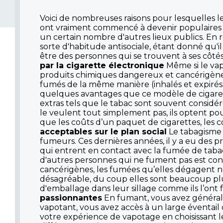
Voici de nombreuses raisons pour lesquelles le
ont vraiment commencé à devenir populaires depu
un certain nombre d'autres lieux publics. En ré
sorte d'habitude antisociale, étant donné qu'il
être des personnes qui se trouvent à ses côté
par la cigarette électronique
Même si le vap
produits chimiques dangereux et cancérigènes,
fumés de la même manière (inhalés et expirés) 
quelques avantages que ce modèle de cigaret
extras tels que le tabac sont souvent consi
le veulent tout simplement pas, ils optent pou
que les coûts d’un paquet de cigarettes, les c
acceptables sur le plan social
Le tabagisme 
fumeurs. Ces dernières années, il y a eu des 
qui entrent en contact avec la fumée de tab
d'autres personnes qui ne fument pas est cons
cancérigènes, les fumées qu’elles dégagent n
désagréable, du coup elles sont beaucoup plu
d'emballage dans leur sillage comme ils l’ont fa
passionnantes
En fumant, vous avez générale
vapotant, vous avez accès à un large éventail
votre expérience de vapotage en choisissant l