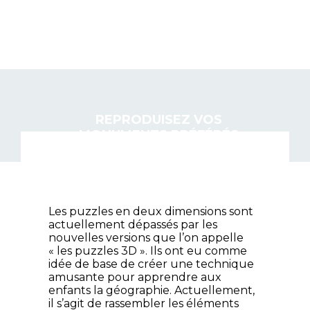
AUTRE NET
REPRODUISEZ VOS
MONUMENTS PRÉFÉRÉS
EN VERSION MINIATURE
AVEC DES PUZZLES 3D !
Les puzzles en deux dimensions sont
actuellement dépassés par les
nouvelles versions que l’on appelle
« les puzzles 3D ». Ils ont eu comme
idée de base de créer une technique
amusante pour apprendre aux
enfants la géographie. Actuellement,
il s’agit de rassembler les éléments