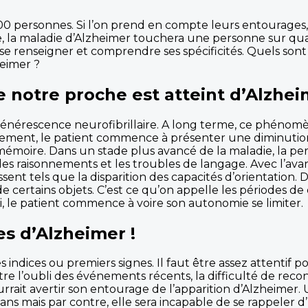
0 personnes. Si l’on prend en compte leurs entourages, 
 la maladie d’Alzheimer touchera une personne sur quat
n se renseigner et comprendre ses spécificités. Quels sont
eimer ?
notre proche est atteint d’Alzhei
générescence neurofibrillaire. A long terme, ce phénom
ement, le patient commence à présenter une diminution d
e mémoire. Dans un stade plus avancé de la maladie, la
 les raisonnements et les troubles de langage. Avec l’av
nt tels que la disparition des capacités d’orientation. De
de certains objets. C’est ce qu’on appelle les périodes d
i, le patient commence à voire son autonomie se limiter.
s d’Alzheimer !
 indices ou premiers signes. Il faut être assez attentif 
e l’oubli des événements récents, la difficulté de reco
rait avertir son entourage de l’apparition d’Alzheimer.
 70 ans mais par contre, elle sera incapable de se rappel