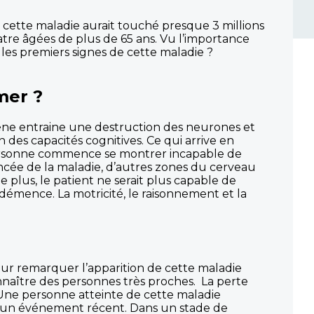
cette maladie aurait touché presque 3 millions
re âgées de plus de 65 ans. Vu l’importance
 les premiers signes de cette maladie ?
mer ?
ène entraine une destruction des neurones et
es capacités cognitives. Ce qui arrive en
 personne commence se montrer incapable de
ancée de la maladie, d’autres zones du cerveau
 plus, le patient ne serait plus capable de
e démence. La motricité, le raisonnement et la
pour remarquer l’apparition de cette maladie
nnaître des personnes très proches. La perte
 Une personne atteinte de cette maladie
er d’un événement récent. Dans un stade de