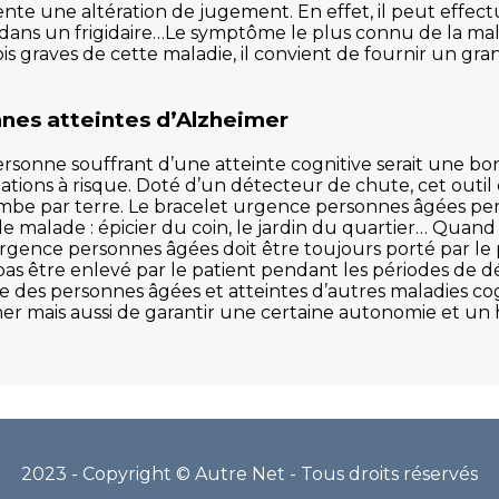
ésente une altération de jugement. En effet, il peut eff
 dans un frigidaire…Le symptôme le plus connu de la ma
fois graves de cette maladie, il convient de fournir un 
nnes atteintes d’Alzheimer
ersonne souffrant d’une atteinte cognitive serait une bo
ituations à risque. Doté d’un détecteur de chute, cet out
ombe par terre. Le bracelet urgence personnes âgées per
e malade : épicier du coin, le jardin du quartier… Quan
 urgence personnes âgées doit être toujours porté par le 
t pas être enlevé par le patient pendant les périodes de 
 des personnes âgées et atteintes d’autres maladies cogni
er mais aussi de garantir une certaine autonomie et un h
2023 - Copyright © Autre Net - Tous droits réservés