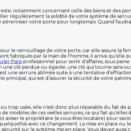
reste, notamment concernant celle des biens et des person
iller régulièrement la solidité de votre système de serru
de pérenniser votre porte pour longtemps. Quand faudra
our le verrouillage de votre porte, car elle assure la f
 sont fabriqués par la main de l’homme, il arrive qu’ell
urier Paris
professionnel pour sortir d’affaires, sous pein
n une clé perdue ou égarée, une clé qui tourne sans ouv
 est une serrure abîmée suite à une tentative d’effractio
e principal, qui est d’assurer la sécurité de votre patri
 ou trop usée, elle n’est donc plus réparable du fait de 
de modèles de ces vieilles serrures, ce qui fait qu’elle
ser le propriétaire (si vous êtes locataire) pour savoir 
e quelquefois avec ce changement. La mise en place ou 
e sécurité sur le système mis en place. Vous devez auss