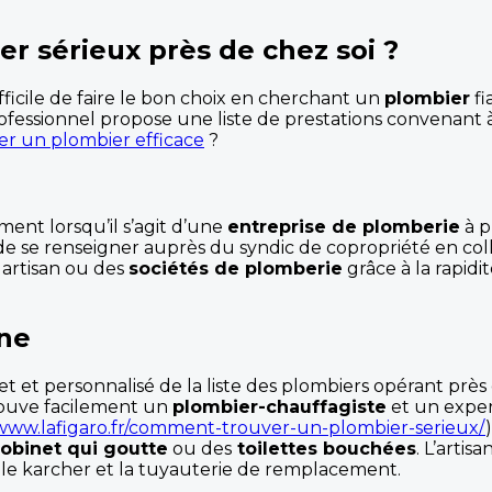
 sérieux près de chez soi ?
ifficile de faire le bon choix en cherchant un
plombier
fi
rofessionnel propose une liste de prestations convenant à 
er un plombier efficace
?
ent lorsqu’il s’agit d’une
entreprise de plomberie
à p
de se renseigner auprès du syndic de copropriété en collec
artisan ou des
sociétés de plomberie
grâce à la rapidi
gne
t et personnalisé de la liste des plombiers opérant près
trouve facilement un
plombier-chauffagiste
et un expe
/www.lafigaro.fr/comment-trouver-un-plombier-serieux/
robinet qui goutte
ou des
toilettes bouchées
. L’arti
le karcher et la tuyauterie de remplacement.